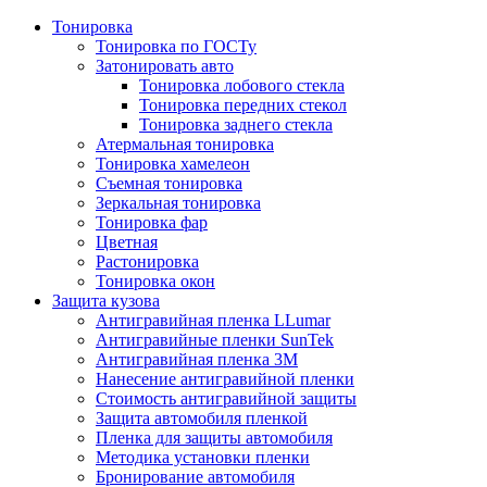
Тонировка
Тонировка по ГОСТу
Затонировать авто
Тонировка лобового стекла
Тонировка передних стекол
Тонировка заднего стекла
Атермальная тонировка
Тонировка хамелеон
Съемная тонировка
Зеркальная тонировка
Тонировка фар
Цветная
Растонировка
Тонировка окон
Защита кузова
Антигравийная пленка LLumar
Антигравийные пленки SunTek
Антигравийная пленка 3М
Нанесение антигравийной пленки
Стоимость антигравийной защиты
Защита автомобиля пленкой
Пленка для защиты автомобиля
Методика установки пленки
Бронирование автомобиля