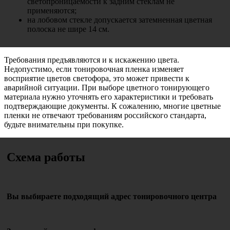
светопроницаемости к задним стеклам не
применяются;
на лобовом стекле допускается затемненная цветная
полоска не шире 14 см.
Требования предъявляются и к искажению цвета.
Недопустимо, если тонировочная пленка изменяет
восприятие цветов светофора, это может привести к
аварийной ситуации. При выборе цветного тонирующего
материала нужно уточнять его характеристики и требовать
подтверждающие документы. К сожалению, многие цветные
пленки не отвечают требованиям российского стандарта,
будьте внимательны при покупке.
Схема работы
Вы выбираете подходящий адрес тонировочного центра