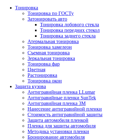
Тонировка
Тонировка по ГОСТу
Затонировать авто
Тонировка лобового стекла
Тонировка передних стекол
Тонировка заднего стекла
Атермальная тонировка
Тонировка хамелеон
Съемная тонировка
Зеркальная тонировка
Тонировка фар
Цветная
Растонировка
Тонировка окон
Защита кузова
Антигравийная пленка LLumar
Антигравийные пленки SunTek
Антигравийная пленка 3М
Нанесение антигравийной пленки
Стоимость антигравийной защиты
Защита автомобиля пленкой
Пленка для защиты автомобиля
Методика установки пленки
Бронирование автомобиля