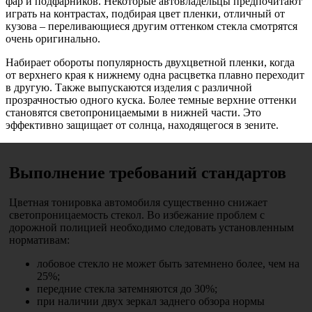
фар и подфарников. Некоторые автовладельцы предпочитают
играть на контрастах, подбирая цвет пленки, отличный от
кузова – переливающиеся другим оттенком стекла смотрятся
очень оригинально.
Набирает обороты популярность двухцветной пленки, когда
от верхнего края к нижнему одна расцветка плавно переходит
в другую. Также выпускаются изделия с различной
прозрачностью одного куска. Более темные верхние оттенки
становятся светопроницаемыми в нижней части. Это
эффективно защищает от солнца, находящегося в зените.
Выполнение требований стандартов
Цветная тонировка автомобиля существенно снижает
светопроницаемость стекол. Во избежание проблем с
дорожной полицией необходимо следовать установленным
нормативам:
лобовое стекло не может быть затемнено более, чем на
25%;
передние стекла затемняются до 30%;
при наличии двух зеркал заднего обзора нормы