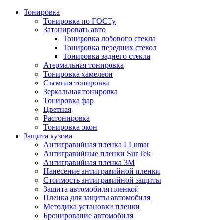
Тонировка
Тонировка по ГОСТу
Затонировать авто
Тонировка лобового стекла
Тонировка передних стекол
Тонировка заднего стекла
Атермальная тонировка
Тонировка хамелеон
Съемная тонировка
Зеркальная тонировка
Тонировка фар
Цветная
Растонировка
Тонировка окон
Защита кузова
Антигравийная пленка LLumar
Антигравийные пленки SunTek
Антигравийная пленка 3М
Нанесение антигравийной пленки
Стоимость антигравийной защиты
Защита автомобиля пленкой
Пленка для защиты автомобиля
Методика установки пленки
Бронирование автомобиля