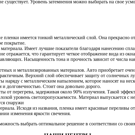
е существует. Уровень затемнения можно выбирать на свое усмо
 пленки имеется тонкий металлический слой. Она прекрасно отр
ое покрытие.
 материала. Имеет лучшие показатели благодаря нанесению спл
не отражается, что гарантирует четкое отображение вида из окна
авляющих. Насыщенность тона и прочность зависит от числа нан
тных и металлизированных материалов. Авто приобретает очен
рактичным. Верхний слой обеспечивает защиту от солнечных луч
ы наряду с металлическим напылением, которое наносят на неско
 и долговечностью. Стоит она довольно дорого.
иты от перегрева, задерживая около 90% излучения. Такой эффе
лохой уровень светопропускаемости. Материал выпускается с н
ся снаружи.
ериала. Исходя из названия, пленка имеет красивые переливы от
ании изменения яркости свечения.
можность выбрать оптимальное решение в соответствии со свои