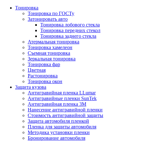
Тонировка
Тонировка по ГОСТу
Затонировать авто
Тонировка лобового стекла
Тонировка передних стекол
Тонировка заднего стекла
Атермальная тонировка
Тонировка хамелеон
Съемная тонировка
Зеркальная тонировка
Тонировка фар
Цветная
Растонировка
Тонировка окон
Защита кузова
Антигравийная пленка LLumar
Антигравийные пленки SunTek
Антигравийная пленка 3М
Нанесение антигравийной пленки
Стоимость антигравийной защиты
Защита автомобиля пленкой
Пленка для защиты автомобиля
Методика установки пленки
Бронирование автомобиля