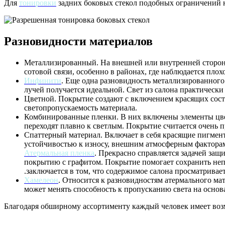
Для
тонировки
задних боковых стекол подобных ограничений н
Разновидности материалов
Металлизированный. На внешней или внутренней стороне
сотовой связи, особенно в районах, где наблюдается плох
Инфинити
. Еще одна разновидность металлизированного
лучей получается идеальной. Свет из салона практически 
Цветной. Покрытие создают с включением красящих сост
светопропускаемость материала.
Комбинированные пленки. В них включены элементы цве
переходят плавно к светлым. Покрытие считается очень п
Спаттерный материал. Включает в себя красящие пигмент
устойчивостью к износу, внешним атмосферным факторам
Атермальная пленка
. Прекрасно справляется задачей защ
покрытию с графитом. Покрытие помогает сохранить неп
заключается в том, что содержимое салона просматривает
Хамелеон
. Относится к разновидностям атермального мат
может менять способность к пропусканию света на основ
Благодаря обширному ассортименту каждый человек имеет воз