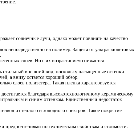
трение.
ажает солнечные лучи, однако может повлиять на качество
авов непосредственно на полимер. Защита от ультрафиолетовых
.
есенных слоев. Но с их возрастанием снижается
ь стильный внешний вид, поскольку насыщенные оттенки
ей, а внизу остается хороший обзор.
лько слоев полиэстера. Такая пленка характеризуется
кт достигается благодаря высокотехнологичному керамическому
ейтральным и синим оттенком. Единственный недостаток
тенков из теплого и холодного спектров. Такое покрытие
ми предпочтениями по техническим свойствам и стоимости.