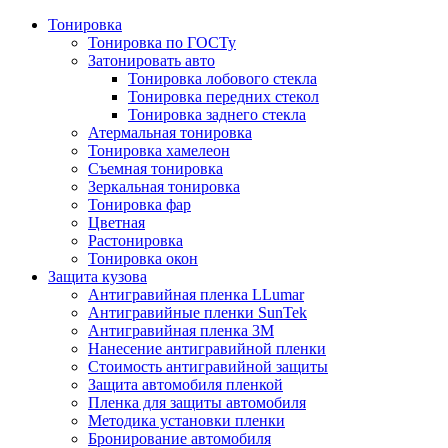
Тонировка
Тонировка по ГОСТу
Затонировать авто
Тонировка лобового стекла
Тонировка передних стекол
Тонировка заднего стекла
Атермальная тонировка
Тонировка хамелеон
Съемная тонировка
Зеркальная тонировка
Тонировка фар
Цветная
Растонировка
Тонировка окон
Защита кузова
Антигравийная пленка LLumar
Антигравийные пленки SunTek
Антигравийная пленка 3М
Нанесение антигравийной пленки
Стоимость антигравийной защиты
Защита автомобиля пленкой
Пленка для защиты автомобиля
Методика установки пленки
Бронирование автомобиля